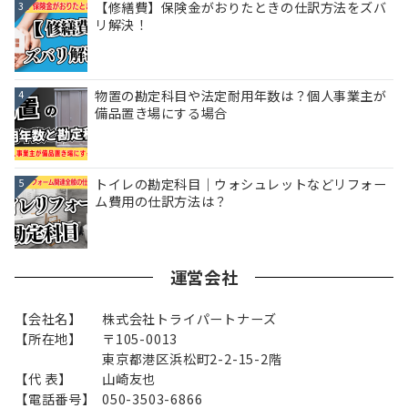
【修繕費】保険金がおりたときの仕訳方法をズバ
3
リ解決！
物置の勘定科目や法定耐用年数は？個人事業主が
4
備品置き場にする場合
トイレの勘定科目｜ウォシュレットなどリフォー
5
ム費用の仕訳方法は？
運営会社
【会社名】
株式会社トライパートナーズ
【所在地】
〒105-0013
東京都港区浜松町2-2-15-2階
【代 表】
山崎友也
【電話番号】
050-3503-6866