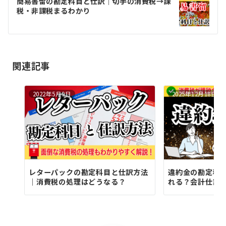
ゲ
簡易書留の勘定科目と仕訳｜切手の消費税→課
税・非課税まるわかり
ー
シ
ョ
関連記事
ン
2022年5月9日
2025年12月18日
レターパックの勘定科目と仕訳方法
違約金の勘定科
｜消費税の処理はどうなる？
れる？会計仕訳