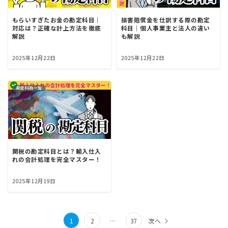
もらいすぎたお金の勘定科目｜
損害賠償金を仕訳する際の勘定
対応は？正確な計上方法を徹底
科目｜個人事業主と法人の違い
解説
も解説
2025年12月22日
2025年12月22日
勘定科目一覧
関税の勘定科目とは？輸入仕入
れの会計処理を完全マスター！
2025年12月19日
投
1
2
…
37
次へ