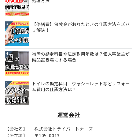
処理方法
【修繕費】保険金がおりたときの仕訳方法をズバ
3
リ解決！
物置の勘定科目や法定耐用年数は？個人事業主が
4
備品置き場にする場合
トイレの勘定科目｜ウォシュレットなどリフォー
5
ム費用の仕訳方法は？
運営会社
【会社名】
株式会社トライパートナーズ
【所在地】
〒105-0013