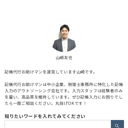
稿
ナ
ビ
ゲ
ー
シ
山崎友也
ョ
ン
記帳代行お助けマンを運営しています山崎です。
記帳代行お助けマンは中小企業、税理士事務所に特化した記帳
入力のアウトソーシング会社です。入力スタッフは経験者のみ
を雇い、高品質を維持しています。ぜひ記帳入力にお困りでし
たら一度ご相談ください。丸投げOKです！
知りたいワードを入れてみてください
検