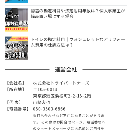
物置の勘定科目や法定耐用年数は？個人事業主が
4
備品置き場にする場合
トイレの勘定科目｜ウォシュレットなどリフォー
5
ム費用の仕訳方法は？
運営会社
【会社名】
株式会社トライパートナーズ
【所在地】
〒105-0013
東京都港区浜松町2-2-15-2階
【代 表】
山崎友也
【電話番号】
050-3503-6866
※打ち合わせなど不在になることがありま
す。 その際はお問合せページ、電話番号へ
のショートメッセージにお名前とご用件を