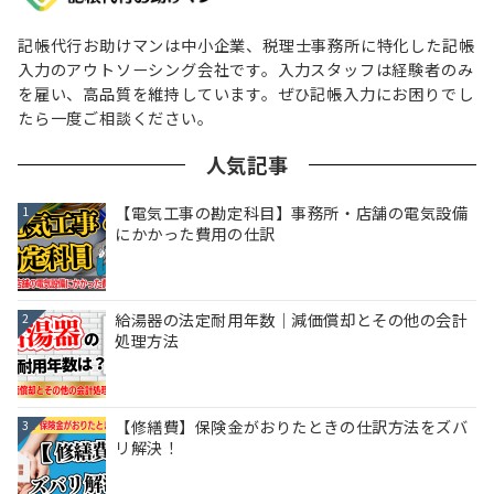
記帳代行お助けマンは中小企業、税理士事務所に特化した記帳
入力のアウトソーシング会社です。入力スタッフは経験者のみ
を雇い、高品質を維持しています。ぜひ記帳入力にお困りでし
たら一度ご相談ください。
人気記事
【電気工事の勘定科目】事務所・店舗の電気設備
1
にかかった費用の仕訳
給湯器の法定耐用年数｜減価償却とその他の会計
2
処理方法
【修繕費】保険金がおりたときの仕訳方法をズバ
3
リ解決！