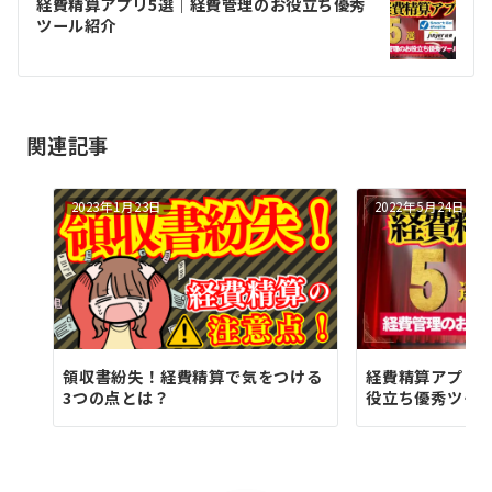
ゲ
経費精算アプリ5選｜経費管理のお役立ち優秀
ツール紹介
ー
シ
ョ
関連記事
ン
2023年1月23日
2022年5月24日
領収書紛失！経費精算で気をつける
経費精算アプリ
3つの点とは？
役立ち優秀ツー