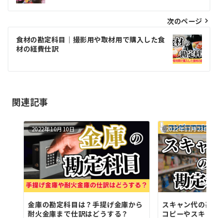
ナ
ビ
次のページ
ゲ
食材の勘定科目｜撮影用や取材用で購入した食
材の経費仕訳
ー
シ
ョ
関連記事
ン
2022年10月10日
2022年11月23日
金庫の勘定科目は？手提げ金庫から
スキャン代の勘
耐火金庫まで仕訳はどうする？
コピーやスキャ