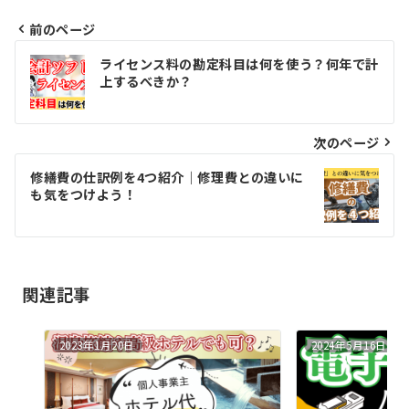
前のページ
投
ライセンス料の勘定科目は何を使う？何年で計
稿
上するべきか？
ナ
ビ
次のページ
ゲ
修繕費の仕訳例を4つ紹介｜修理費との違いに
も気をつけよう！
ー
シ
ョ
関連記事
ン
2023年1月20日
2024年5月16日