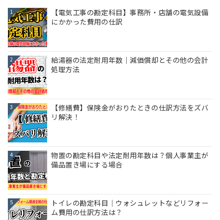
【電気工事の勘定科目】事務所・店舗の電気設備
1
にかかった費用の仕訳
給湯器の法定耐用年数｜減価償却とその他の会計
2
処理方法
【修繕費】保険金がおりたときの仕訳方法をズバ
3
リ解決！
物置の勘定科目や法定耐用年数は？個人事業主が
4
備品置き場にする場合
トイレの勘定科目｜ウォシュレットなどリフォー
5
ム費用の仕訳方法は？