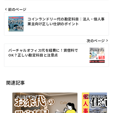
前のページ
投
コインランドリー代の勘定科目｜法人・個人事
稿
業主向け正しい仕訳のポイント
ナ
ビ
次のページ
ゲ
バーチャルオフィス代を経費に！賃借料で
OK？正しい勘定科目と注意点
ー
シ
ョ
関連記事
ン
2022年5月24日
2022年5月8日