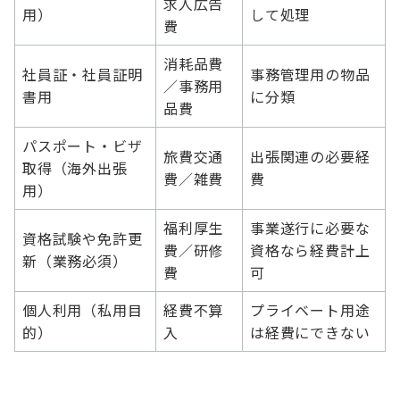
求人広告
用）
して処理
費
消耗品費
社員証・社員証明
事務管理用の物品
／事務用
書用
に分類
品費
パスポート・ビザ
旅費交通
出張関連の必要経
取得（海外出張
費／雑費
費
用）
福利厚生
事業遂行に必要な
資格試験や免許更
費／研修
資格なら経費計上
新（業務必須）
費
可
個人利用（私用目
経費不算
プライベート用途
的）
入
は経費にできない