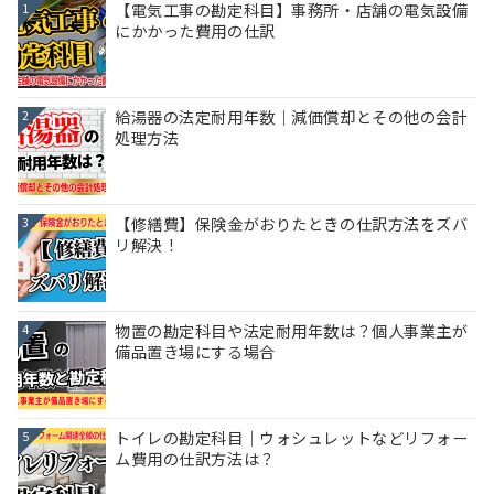
【電気工事の勘定科目】事務所・店舗の電気設備
1
にかかった費用の仕訳
給湯器の法定耐用年数｜減価償却とその他の会計
2
処理方法
【修繕費】保険金がおりたときの仕訳方法をズバ
3
リ解決！
物置の勘定科目や法定耐用年数は？個人事業主が
4
備品置き場にする場合
トイレの勘定科目｜ウォシュレットなどリフォー
5
ム費用の仕訳方法は？