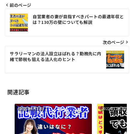
前のページ
投
自営業者の妻が目指すべきパートの最適年収と
稿
は？130万の壁についても解説
ナ
ビ
次のページ
ゲ
サラリーマンの法人設立はばれる？勤務先に内
緒で節税も狙える法人化のヒント
ー
シ
ョ
関連記事
ン
2021年8月12日
2022年12月3日