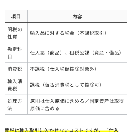
項目
内容
関税の
輸入品に対する税金（不課税取引）
性質
勘定科
仕入高（商品）、租税公課（資産・備品）
目
消費税
不課税（仕入税額控除対象外）
輸入消
課税（仮払消費税として控除可）
費税
処理方
原則は仕入原価に含める／固定資産は取得
法
原価に含める
関税は輸入取引に欠かせないコストですが、
「仕入