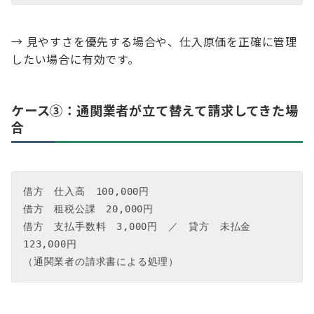
→ 見やすさを優先する場合や、仕入原価を正確に管理
したい場合に有効です。
ケース③：通関業者が立て替えて請求してきた場
合
借方　仕入高　100,000円  

借方　租税公課　20,000円  

借方　支払手数料　3,000円　／　貸方　未払金　
123,000円  

（通関業者の請求書による処理）