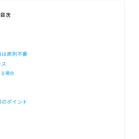
目次
帳は原則不要
ース
いる場合
際のポイント